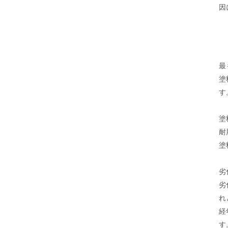
因
最
塗
す
塗
耐
塗
劣
劣
れ
経
す