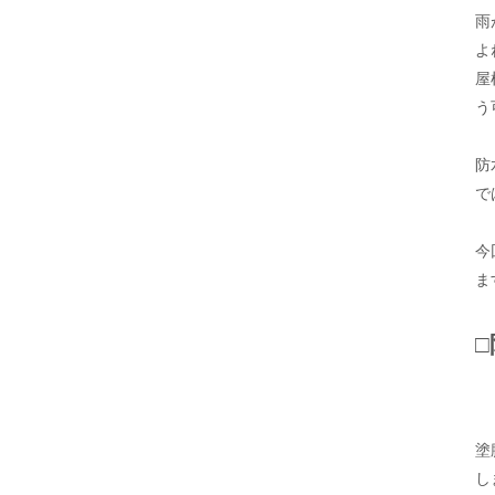
雨
よ
屋
う
防
で
今
ま
塗
し