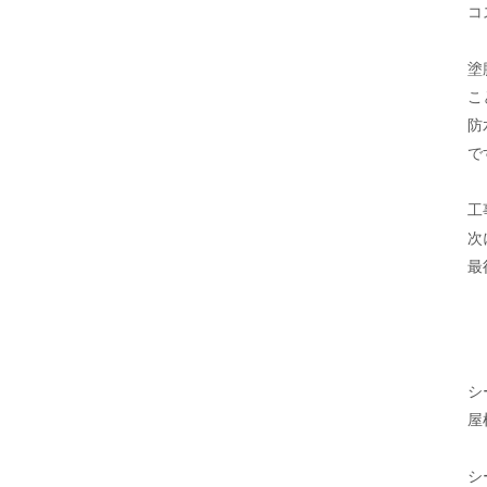
コ
塗
こ
防
で
工
次
最
シ
屋
シ