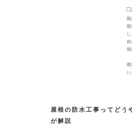
雨
雨
し
自
雨
雨
い
屋根の防水工事ってどう
が解説