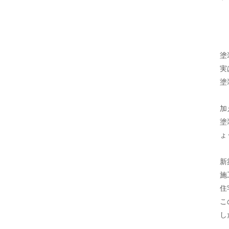
塗
実
塗
加
塗
ょ
新
施
住
こ
し