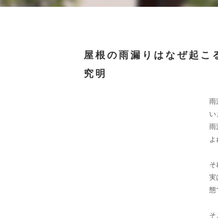
屋根の雨漏りはなぜ起こ
究明
雨
い
雨
よ
そ
実
態
そ