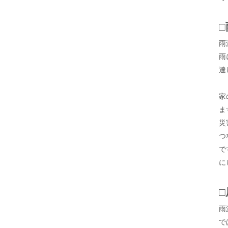
雨
雨
達
家
ま
災
つ
で
に
雨
で