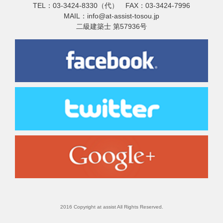
TEL：03-3424-8330（代） FAX：03-3424-7996
MAIL：info@at-assist-tosou.jp
二級建築士 第57936号
2016 Copyright at assist All Rights Reserved.